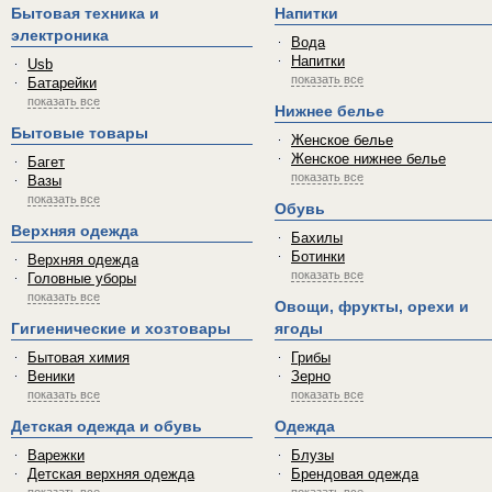
Бытовая техника и
Напитки
электроника
Вода
Напитки
Usb
показать все
Батарейки
показать все
Нижнее белье
Бытовые товары
Женское белье
Женское нижнее белье
Багет
показать все
Вазы
показать все
Обувь
Верхняя одежда
Бахилы
Ботинки
Верхняя одежда
показать все
Головные уборы
показать все
Овощи, фрукты, орехи и
Гигиенические и хозтовары
ягоды
Бытовая химия
Грибы
Веники
Зерно
показать все
показать все
Детская одежда и обувь
Одежда
Варежки
Блузы
Детская верхняя одежда
Брендовая одежда