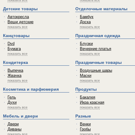
показать все
показать все
Детские товары
Отделочные материалы
Автокресла
Бамбук
Вещи детские
Доска
показать все
показать все
Канцтовары
Праздничная одежда
Dvd
Блузки
Бумага
Вечерние платья
показать все
показать все
Кондитерка
Праздничные товары
Выпечка
Воздушные шары
Жвачка
Маски
показать все
показать все
Косметика и парфюмерия
Продукты
Гель
Бакалея
Духи
Икра красная
показать все
показать все
Мебель и двери
Разные
Двери
Венки
Диваны
Гробы
показать все
показать все