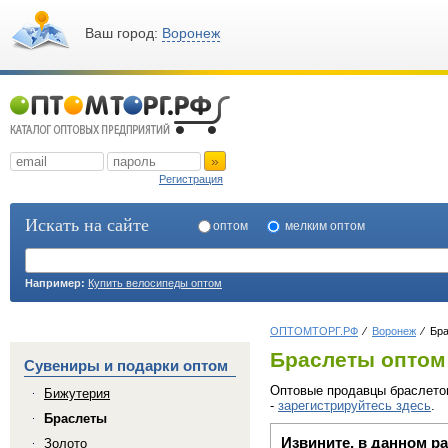
Ваш город:
Воронеж
»
Регистрация
Искать на сайте
оптом
мелким оптом
Например:
Купить велосипеды оптом
ОПТОМТОРГ.РФ
Воронеж
Бра
Браслеты оптом
Сувениры и подарки оптом
Оптовые продавцы браслетов
Бижутерия
-
зарегистрируйтесь здесь
.
Браслеты
Извините, в данном р
Золото